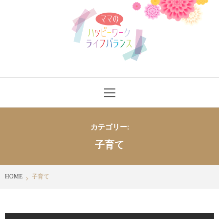
Skip
ママのハッ
to
content
ピーワーク
ライフバラ
ママさんにワークライフバランスをハッピーに送れるヒントを発信
Primary
ンス
Menu
カテゴリー:
子育て
HOME
子育て