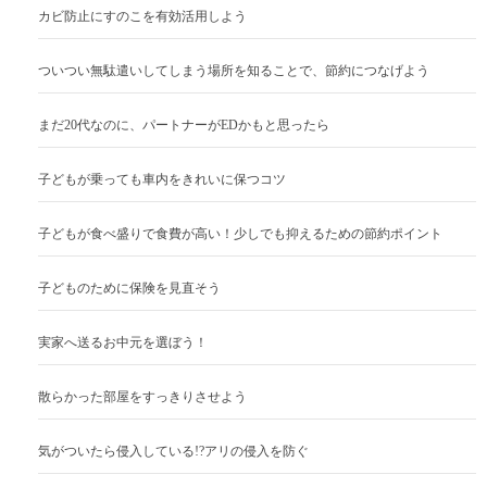
カビ防止にすのこを有効活用しよう
ついつい無駄遣いしてしまう場所を知ることで、節約につなげよう
まだ20代なのに、パートナーがEDかもと思ったら
子どもが乗っても車内をきれいに保つコツ
子どもが食べ盛りで食費が高い！少しでも抑えるための節約ポイント
子どものために保険を見直そう
実家へ送るお中元を選ぼう！
散らかった部屋をすっきりさせよう
気がついたら侵入している!?アリの侵入を防ぐ