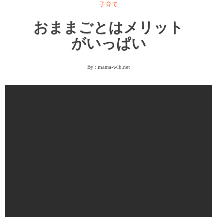
子育て
おままごとはメリット
がいっぱい
By :
mama-wlb.net