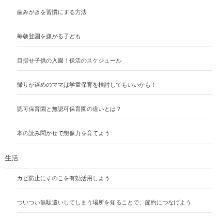
歯みがきを習慣にする方法
毎朝登園を嫌がる子ども
目指せ子供の入園！保活のスケジュール
帰りが遅めのママは学童保育を検討してもいいかも！
認可保育園と無認可保育園の違いとは？
本の読み聞かせで想像力を育てよう
生活
カビ防止にすのこを有効活用しよう
ついつい無駄遣いしてしまう場所を知ることで、節約につなげよう