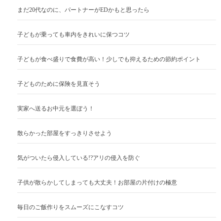
まだ20代なのに、パートナーがEDかもと思ったら
子どもが乗っても車内をきれいに保つコツ
子どもが食べ盛りで食費が高い！少しでも抑えるための節約ポイント
子どものために保険を見直そう
実家へ送るお中元を選ぼう！
散らかった部屋をすっきりさせよう
気がついたら侵入している!?アリの侵入を防ぐ
子供が散らかしてしまっても大丈夫！お部屋の片付けの極意
毎日のご飯作りをスムーズにこなすコツ