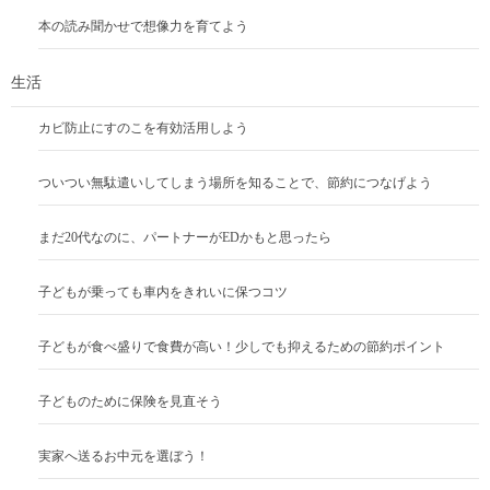
本の読み聞かせで想像力を育てよう
生活
カビ防止にすのこを有効活用しよう
ついつい無駄遣いしてしまう場所を知ることで、節約につなげよう
まだ20代なのに、パートナーがEDかもと思ったら
子どもが乗っても車内をきれいに保つコツ
子どもが食べ盛りで食費が高い！少しでも抑えるための節約ポイント
子どものために保険を見直そう
実家へ送るお中元を選ぼう！