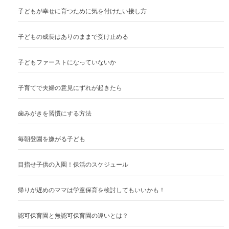
子どもが幸せに育つために気を付けたい接し方
子どもの成長はありのままで受け止める
子どもファーストになっていないか
子育てで夫婦の意見にずれが起きたら
歯みがきを習慣にする方法
毎朝登園を嫌がる子ども
目指せ子供の入園！保活のスケジュール
帰りが遅めのママは学童保育を検討してもいいかも！
認可保育園と無認可保育園の違いとは？