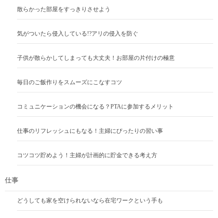
散らかった部屋をすっきりさせよう
気がついたら侵入している!?アリの侵入を防ぐ
子供が散らかしてしまっても大丈夫！お部屋の片付けの極意
毎日のご飯作りをスムーズにこなすコツ
コミュニケーションの機会になる？PTAに参加するメリット
仕事のリフレッシュにもなる！主婦にぴったりの習い事
コツコツ貯めよう！主婦が計画的に貯金できる考え方
仕事
どうしても家を空けられないなら在宅ワークという手も