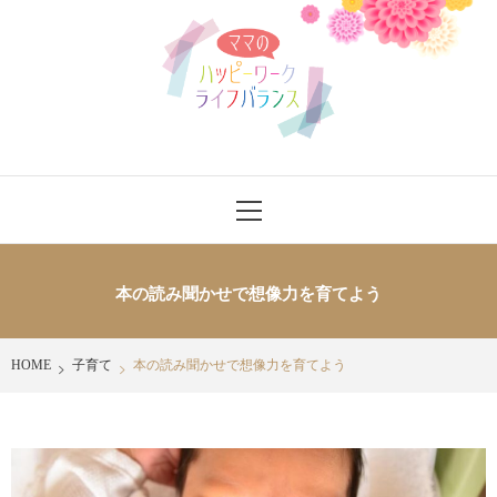
Skip
ママのハッ
to
content
ピーワーク
ライフバラ
ママさんにワークライフバランスをハッピーに送れるヒントを発信
Primary
ンス
Menu
本の読み聞かせで想像力を育てよう
HOME
子育て
本の読み聞かせで想像力を育てよう