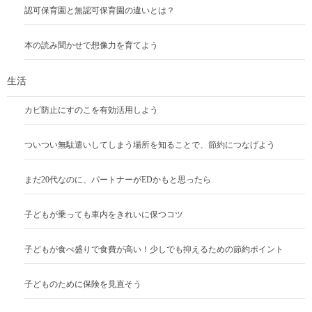
認可保育園と無認可保育園の違いとは？
本の読み聞かせで想像力を育てよう
生活
カビ防止にすのこを有効活用しよう
ついつい無駄遣いしてしまう場所を知ることで、節約につなげよう
まだ20代なのに、パートナーがEDかもと思ったら
子どもが乗っても車内をきれいに保つコツ
子どもが食べ盛りで食費が高い！少しでも抑えるための節約ポイント
子どものために保険を見直そう