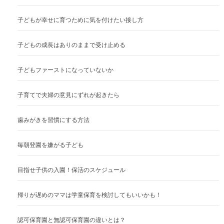
子どもが幸せに育つために気を付けたい接し方
子どもの成長はありのままで受け止める
子どもファーストになっていないか
子育てで夫婦の意見にずれが起きたら
歯みがきを習慣にする方法
毎朝登園を嫌がる子ども
目指せ子供の入園！保活のスケジュール
帰りが遅めのママは学童保育を検討してもいいかも！
認可保育園と無認可保育園の違いとは？