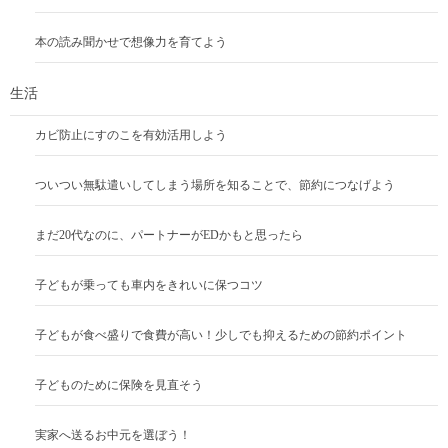
本の読み聞かせで想像力を育てよう
生活
カビ防止にすのこを有効活用しよう
ついつい無駄遣いしてしまう場所を知ることで、節約につなげよう
まだ20代なのに、パートナーがEDかもと思ったら
子どもが乗っても車内をきれいに保つコツ
子どもが食べ盛りで食費が高い！少しでも抑えるための節約ポイント
子どものために保険を見直そう
実家へ送るお中元を選ぼう！