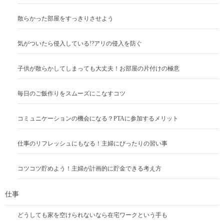
散らかった部屋をすっきりさせよう
気がついたら侵入している!?アリの侵入を防ぐ
子供が散らかしてしまっても大丈夫！お部屋の片付けの極意
毎日のご飯作りをスムーズにこなすコツ
コミュニケーションの機会になる？PTAに参加するメリット
仕事のリフレッシュにもなる！主婦にぴったりの習い事
コツコツ貯めよう！主婦が計画的に貯金できる考え方
仕事
どうしても家を空けられないなら在宅ワークという手も