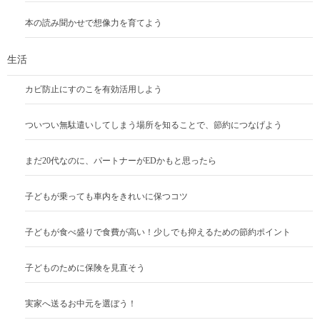
本の読み聞かせで想像力を育てよう
生活
カビ防止にすのこを有効活用しよう
ついつい無駄遣いしてしまう場所を知ることで、節約につなげよう
まだ20代なのに、パートナーがEDかもと思ったら
子どもが乗っても車内をきれいに保つコツ
子どもが食べ盛りで食費が高い！少しでも抑えるための節約ポイント
子どものために保険を見直そう
実家へ送るお中元を選ぼう！