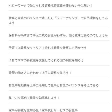
ハローワークで受けられる資格取得支援を使わない手は無い！
仕事と家庭のバランスで迷ったら「ジャーナリング」で自己理解をしてみ
よう
保育料が高すぎて手元に残るお金がわずか。働く意味はあるのでしょうか
子育ては貴重なキャリア！誇れる経験を仕事にも活かそう
子育てママの再就職を支援してくれる国の制度を知ろう
希望の働き方に合わせて上手に資格を取ろう！
育児時短勤務を上手に活用して仕事と育児のバランスを考えてみる
集中力を高めて作業を効率化しよう！
家事が得意な主婦必見！家事代行サービスのお仕事