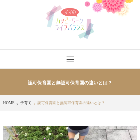
Skip
ママのハッ
to
content
ピーワーク
ライフバラ
ママさんにワークライフバランスをハッピーに送れるヒントを発信
Primary
ンス
Menu
認可保育園と無認可保育園の違いとは？
HOME
子育て
認可保育園と無認可保育園の違いとは？