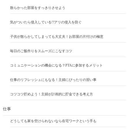
散らかった部屋をすっきりさせよう
気がついたら侵入している!?アリの侵入を防ぐ
子供が散らかしてしまっても大丈夫！お部屋の片付けの極意
毎日のご飯作りをスムーズにこなすコツ
コミュニケーションの機会になる？PTAに参加するメリット
仕事のリフレッシュにもなる！主婦にぴったりの習い事
コツコツ貯めよう！主婦が計画的に貯金できる考え方
仕事
どうしても家を空けられないなら在宅ワークという手も