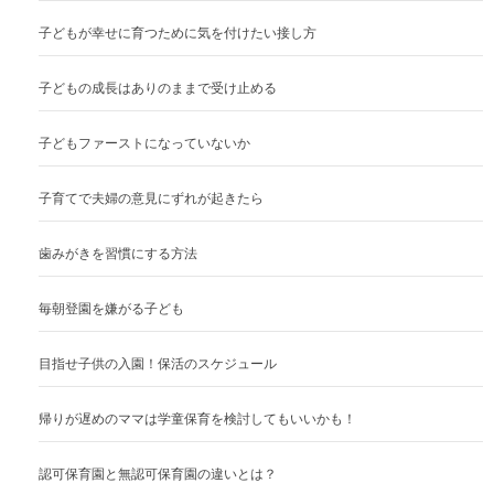
子どもが幸せに育つために気を付けたい接し方
子どもの成長はありのままで受け止める
子どもファーストになっていないか
子育てで夫婦の意見にずれが起きたら
歯みがきを習慣にする方法
毎朝登園を嫌がる子ども
目指せ子供の入園！保活のスケジュール
帰りが遅めのママは学童保育を検討してもいいかも！
認可保育園と無認可保育園の違いとは？