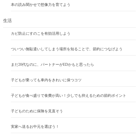
本の読み聞かせで想像力を育てよう
生活
カビ防止にすのこを有効活用しよう
ついつい無駄遣いしてしまう場所を知ることで、節約につなげよう
まだ20代なのに、パートナーがEDかもと思ったら
子どもが乗っても車内をきれいに保つコツ
子どもが食べ盛りで食費が高い！少しでも抑えるための節約ポイント
子どものために保険を見直そう
実家へ送るお中元を選ぼう！