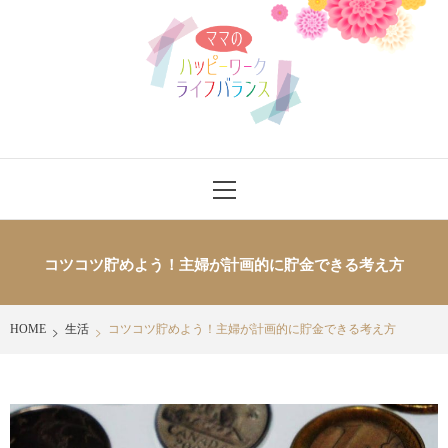
Skip
ママのハッ
to
content
ピーワーク
ライフバラ
ママさんにワークライフバランスをハッピーに送れるヒントを発信
Primary
ンス
Menu
コツコツ貯めよう！主婦が計画的に貯金できる考え方
HOME
生活
コツコツ貯めよう！主婦が計画的に貯金できる考え方