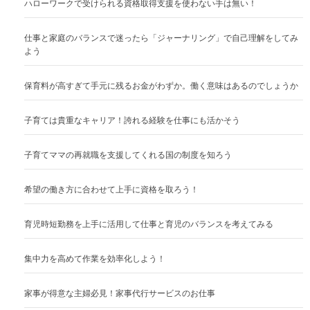
ハローワークで受けられる資格取得支援を使わない手は無い！
仕事と家庭のバランスで迷ったら「ジャーナリング」で自己理解をしてみ
よう
保育料が高すぎて手元に残るお金がわずか。働く意味はあるのでしょうか
子育ては貴重なキャリア！誇れる経験を仕事にも活かそう
子育てママの再就職を支援してくれる国の制度を知ろう
希望の働き方に合わせて上手に資格を取ろう！
育児時短勤務を上手に活用して仕事と育児のバランスを考えてみる
集中力を高めて作業を効率化しよう！
家事が得意な主婦必見！家事代行サービスのお仕事