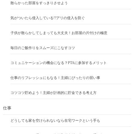
散らかった部屋をすっきりさせよう
気がついたら侵入している!?アリの侵入を防ぐ
子供が散らかしてしまっても大丈夫！お部屋の片付けの極意
毎日のご飯作りをスムーズにこなすコツ
コミュニケーションの機会になる？PTAに参加するメリット
仕事のリフレッシュにもなる！主婦にぴったりの習い事
コツコツ貯めよう！主婦が計画的に貯金できる考え方
仕事
どうしても家を空けられないなら在宅ワークという手も