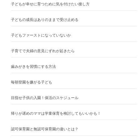
子どもが幸せに育つために気を付けたい接し方
子どもの成長はありのままで受け止める
子どもファーストになっていないか
子育てで夫婦の意見にずれが起きたら
歯みがきを習慣にする方法
毎朝登園を嫌がる子ども
目指せ子供の入園！保活のスケジュール
帰りが遅めのママは学童保育を検討してもいいかも！
認可保育園と無認可保育園の違いとは？