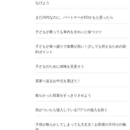
なげよう
まだ20代なのに、パートナーがEDかもと思ったら
子どもが乗っても車内をきれいに保つコツ
子どもが食べ盛りで食費が高い！少しでも抑えるための節
約ポイント
子どものために保険を見直そう
実家へ送るお中元を選ぼう！
散らかった部屋をすっきりさせよう
気がついたら侵入している!?アリの侵入を防ぐ
子供が散らかしてしまっても大丈夫！お部屋の片付けの極