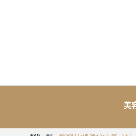
Skip
to
content
美
HOME
美容
美容関連のお仕事で働きながら綺麗になる！