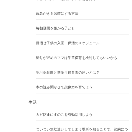
歯みがきを習慣にする方法
毎朝登園を嫌がる子ども
目指せ子供の入園！保活のスケジュール
帰りが遅めのママは学童保育を検討してもいいかも！
認可保育園と無認可保育園の違いとは？
本の読み聞かせで想像力を育てよう
生活
カビ防止にすのこを有効活用しよう
ついつい無駄遣いしてしまう場所を知ることで、節約につ