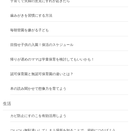
子育てで夫婦の意見にずれが起きたら
歯みがきを習慣にする方法
毎朝登園を嫌がる子ども
目指せ子供の入園！保活のスケジュール
帰りが遅めのママは学童保育を検討してもいいかも！
認可保育園と無認可保育園の違いとは？
本の読み聞かせで想像力を育てよう
生活
カビ防止にすのこを有効活用しよう
ついつい無駄遣いしてしまう場所を知ることで、節約につなげよう