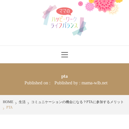
Skip
ママのハッ
to
content
ピーワーク
ライフバラ
ママさんにワークライフバランスをハッピーに送れるヒントを発信
Primary
ンス
Menu
pta
Published on :
Published by :
mama-wlb.net
HOME
生活
コミュニケーションの機会になる？PTAに参加するメリット
PTA