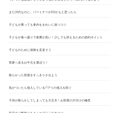
まだ20代なのに、パートナーがEDかもと思ったら
子どもが乗っても車内をきれいに保つコツ
子どもが食べ盛りで食費が高い！少しでも抑えるための節約ポイント
子どものために保険を見直そう
実家へ送るお中元を選ぼう！
散らかった部屋をすっきりさせよう
気がついたら侵入している!?アリの侵入を防ぐ
子供が散らかしてしまっても大丈夫！お部屋の片付けの極意
毎日のご飯作りをスムーズにこなすコツ