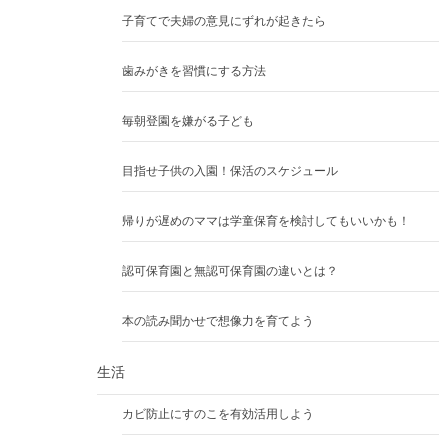
子育てで夫婦の意見にずれが起きたら
歯みがきを習慣にする方法
毎朝登園を嫌がる子ども
目指せ子供の入園！保活のスケジュール
帰りが遅めのママは学童保育を検討してもいいかも！
認可保育園と無認可保育園の違いとは？
本の読み聞かせで想像力を育てよう
生活
カビ防止にすのこを有効活用しよう