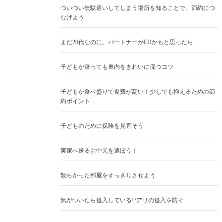
ついつい無駄遣いしてしまう場所を知ることで、節約につ
なげよう
まだ20代なのに、パートナーがEDかもと思ったら
子どもが乗っても車内をきれいに保つコツ
子どもが食べ盛りで食費が高い！少しでも抑えるための節
約ポイント
子どものために保険を見直そう
実家へ送るお中元を選ぼう！
散らかった部屋をすっきりさせよう
気がついたら侵入している!?アリの侵入を防ぐ