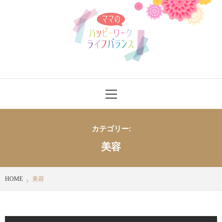
Skip
ママのハッ
to
content
ピーワーク
ライフバラ
ママさんにワークライフバランスをハッピーに送れるヒントを発信
Primary
ンス
Menu
カテゴリー:
美容
HOME
美容