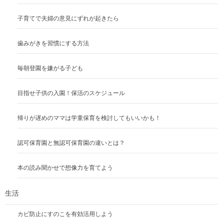
子育てで夫婦の意見にずれが起きたら
歯みがきを習慣にする方法
毎朝登園を嫌がる子ども
目指せ子供の入園！保活のスケジュール
帰りが遅めのママは学童保育を検討してもいいかも！
認可保育園と無認可保育園の違いとは？
本の読み聞かせで想像力を育てよう
生活
カビ防止にすのこを有効活用しよう