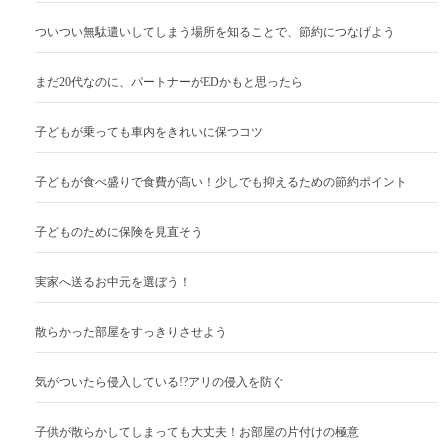
ついつい無駄遣いしてしまう場所を知ることで、節約につなげよう
まだ20代なのに、パートナーがEDかもと思ったら
子どもが乗っても車内をきれいに保つコツ
子どもが食べ盛りで食費が高い！少しでも抑えるための節約ポイント
子どものために保険を見直そう
実家へ送るお中元を選ぼう！
散らかった部屋をすっきりさせよう
気がついたら侵入している!?アリの侵入を防ぐ
子供が散らかしてしまっても大丈夫！お部屋の片付けの極意