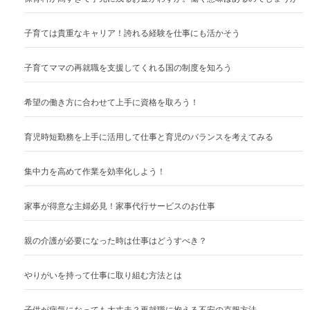
子育ては貴重なキャリア！誇れる経験を仕事にも活かそう
子育てママの再就職を支援してくれる国の制度を知ろう
希望の働き方に合わせて上手に資格を取ろう！
育児時短勤務を上手に活用して仕事と育児のバランスを考えてみる
集中力を高めて作業を効率化しよう！
家事が得意な主婦必見！家事代行サービスのお仕事
親の介護が必要になった時は仕事はどうすべき？
やりがいを持って仕事に取り組む方法とは
子供が病気になっても大丈夫？再就職に抱える不安の克服方法