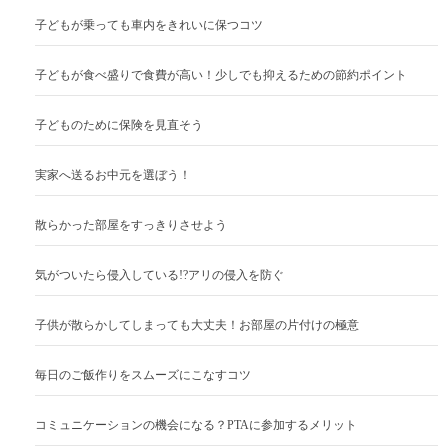
子どもが乗っても車内をきれいに保つコツ
子どもが食べ盛りで食費が高い！少しでも抑えるための節約ポイント
子どものために保険を見直そう
実家へ送るお中元を選ぼう！
散らかった部屋をすっきりさせよう
気がついたら侵入している!?アリの侵入を防ぐ
子供が散らかしてしまっても大丈夫！お部屋の片付けの極意
毎日のご飯作りをスムーズにこなすコツ
コミュニケーションの機会になる？PTAに参加するメリット