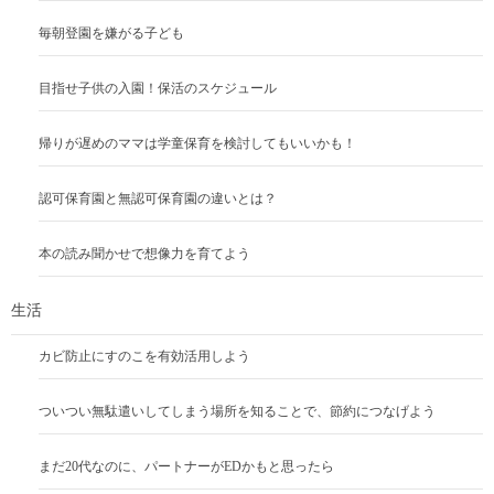
毎朝登園を嫌がる子ども
目指せ子供の入園！保活のスケジュール
帰りが遅めのママは学童保育を検討してもいいかも！
認可保育園と無認可保育園の違いとは？
本の読み聞かせで想像力を育てよう
生活
カビ防止にすのこを有効活用しよう
ついつい無駄遣いしてしまう場所を知ることで、節約につなげよう
まだ20代なのに、パートナーがEDかもと思ったら