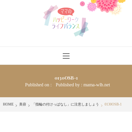
Skip
ママのハッ
to
content
ピーワーク
ライフバラ
ママさんにワークライフバランスをハッピーに送れるヒントを発信
Primary
ンス
Menu
0130OSB-1
Published on :
Published by :
mama-wlb.net
HOME
美容
「指輪の付けっぱなし」に注意しましょう
0130OSB-1